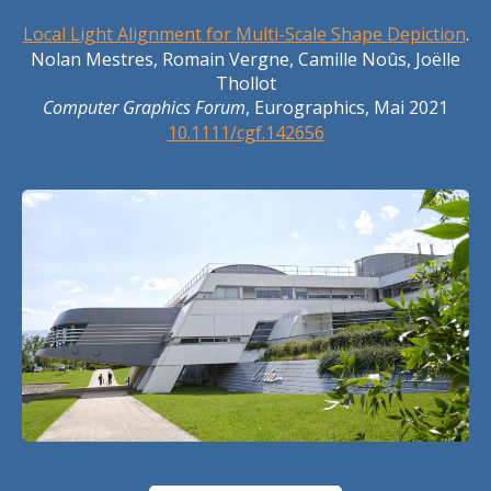
Local Light Alignment for Multi-Scale Shape Depiction
.
Nolan Mestres, Romain Vergne, Camille Noûs, Joëlle
Thollot
Computer Graphics Forum
, Eurographics, Mai 2021
10.1111/cgf.142656